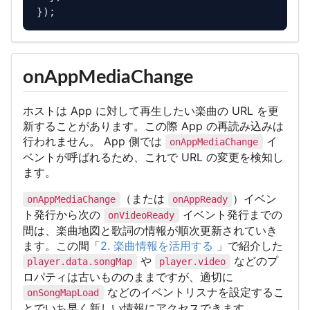
onAppMediaChange
ホストは App に対して再生したい楽曲の URL を更
新することがあります。この際 App の再読み込みは
行われません。 App 側では
イ
onAppMediaChange
ベントが呼ばれるため、これで URL の変更を検知し
ます。
（または
）イベン
onAppMediaChange
onAppReady
ト発行から次の
イベント発行までの
onVideoReady
間は、楽曲地図と歌詞の情報が順次更新されていき
ます。この間「
2. 楽曲情報を活用する
」で紹介した
や
などのプ
player.data.songMap
player.video
ロパティは古いもののままですが、適切に
などのイベントリスナを設定するこ
onSongMapLoad
とでいち早く新しい情報にアクセスできます。