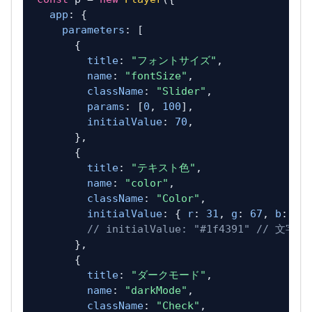
app
: {

parameters
: [

      {

title
: 
"フォントサイズ"
,

name
: 
"fontSize"
,

className
: 
"Slider"
,

params
: [
0
, 
100
],

initialValue
: 
70
,

      },

      {

title
: 
"テキスト色"
,

name
: 
"color"
,

className
: 
"Color"
,

initialValue
: { 
r
: 
31
, 
g
: 
67
, 
b
: 
14
// initialValue: "#1f4391" // 
      },

      {

title
: 
"ダークモード"
,

name
: 
"darkMode"
,

className
: 
"Check"
,
