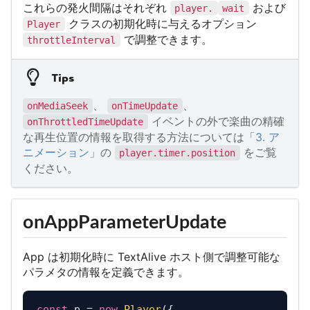
これらの発火間隔はそれぞれ
および
player.
wait
クラスの初期化時に与えるオプション
Player
で調整できます。
throttleInterval
Tips
、
、
onMediaSeek
onTimeUpdate
イベントの外で楽曲の精確
onThrottledTimeUpdate
な再生位置の情報を取得する方法については「
3. ア
ニメーション
」の
をご覧
player.timer.position
ください。
onAppParameterUpdate
App は初期化時に TextAlive ホスト側で調整可能な
パラメタの情報を定義できます。
const
 p = 
new
Player
({
