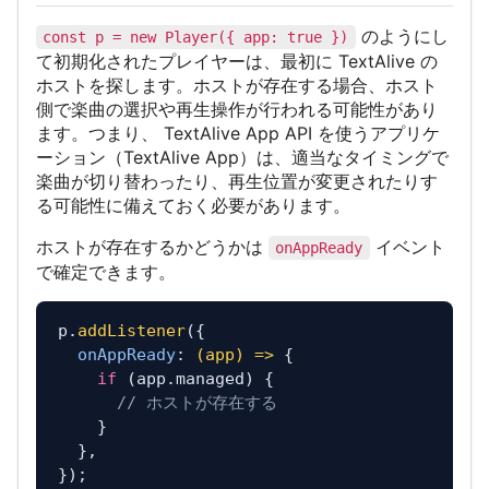
のようにし
const p = new Player({ app: true })
て初期化されたプレイヤーは、最初に TextAlive の
ホストを探します。ホストが存在する場合、ホスト
側で楽曲の選択や再生操作が行われる可能性があり
ます。つまり、 TextAlive App API を使うアプリケ
ーション（TextAlive App）は、適当なタイミングで
楽曲が切り替わったり、再生位置が変更されたりす
る可能性に備えておく必要があります。
ホストが存在するかどうかは
イベント
onAppReady
で確定できます。
p.
addListener
({

onAppReady
: 
(
app
) =>
 {

if
 (app.
managed
) {

// ホストが存在する
    }

  },
