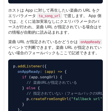
ホストは App に対して再生したい楽曲の URL をク
エリパラメータ
で渡します。 App 側
ta_song_url
では、とくに追加実装なしにクエリパラメータのパ
ースが行われ、楽曲 URL が指定されている場合はそ
の情報が自動的に読み込まれます。
楽曲 URL が指定されているかどうかは
onAppReady
イベントで判断できます。楽曲 URL が指定されてい
ない場合のフォールバックもここで記述できます。
p.
addListener
({

onAppReady
: 
(
app
) =>
 {

if
 (app.
songUrl
) {

// 楽曲URLが指定されている
    } 
else
 {

// 指定されていない（フォールバックのURLを
      p.
createFromSongUrl
(
"fallback url"
);

    }

  },
