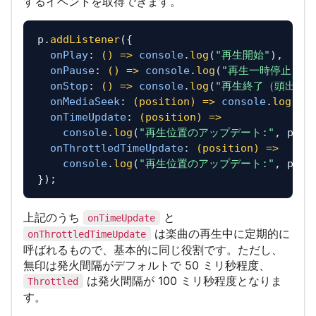
するイベントを取得できます。
p.
addListener
({

onPlay
: 
() =>
console
.
log
(
"再生開始"
),

onPause
: 
() =>
console
.
log
(
"再生一時停止"
),

onStop
: 
() =>
console
.
log
(
"再生終了（頭出し）
onMediaSeek
: 
(
position
) =>
console
.
log
(
"
onTimeUpdate
: 
(
position
) =>
console
.
log
(
"再生位置のアップデート:"
, posi
onThrottledTimeUpdate
: 
(
position
) =>
console
.
log
(
"再生位置のアップデート:"
, posi
上記のうち
と
onTimeUpdate
は楽曲の再生中に定期的に
onThrottledTimeUpdate
呼ばれるもので、基本的に同じ役割です。ただし、
無印は発火間隔がデフォルトで 50 ミリ秒程度、
は発火間隔が 100 ミリ秒程度となりま
Throttled
す。