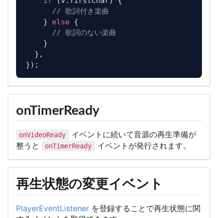
if
 (v.
firstChar
) {

// 歌詞付き楽曲
    } 
else
 {

// 歌詞のない楽曲
    }

  },

onTimerReady
イベントに続いて音源の再生準備が
onVideoReady
整うと
イベントが発行されます。
onTimerReady
再生状態の変更イベント
PlayerEventListener
を登録することで再生状態に関