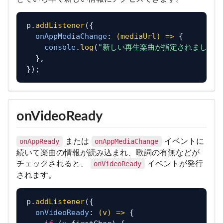
p.
addListener
({

onAppMediaChange
: 
(
mediaUrl
) =>
 {

console
.
log
(
"新しい再生楽曲が指定されました:
  },

onVideoReady
または
イベントに
onAppReady
onAppMediaChange
続いて楽曲の情報が読み込まれ、歌詞の有無などが
チェックされると、
イベントが発行
onVideoReady
されます。
p.
addListener
({

onVideoReady
: 
(
v
) =>
 {
