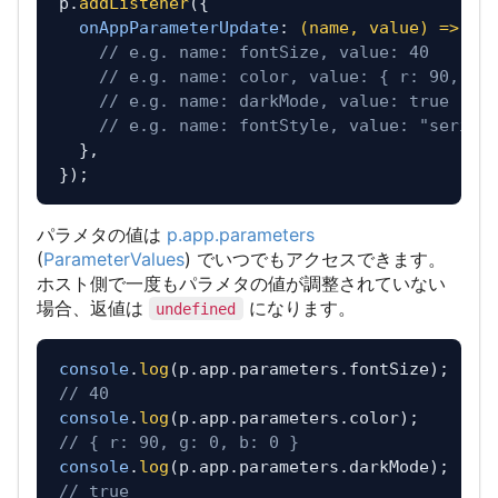
p.
addListener
({

onAppParameterUpdate
: 
(
name, value
) =>
 {

// e.g. name: fontSize, value: 40
// e.g. name: color, value: { r: 90, g:
// e.g. name: darkMode, value: true
// e.g. name: fontStyle, value: "serif"
  },

パラメタの値は
p.app.parameters
(
ParameterValues
) でいつでもアクセスできます。
ホスト側で一度もパラメタの値が調整されていない
場合、返値は
になります。
undefined
console
.
log
(p.
app
.
parameters
.
fontSize
// 40
console
.
log
(p.
app
.
parameters
.
color
// { r: 90, g: 0, b: 0 }
console
.
log
(p.
app
.
parameters
.
darkMode
// true