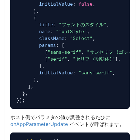
initialValue
: 
false
,

      },

      {

title
: 
"フォントのスタイル"
,

name
: 
"fontStyle"
,

className
: 
"Select"
,

params
: [

          [
"sans-serif"
, 
"サンセリフ (ゴシック体
          [
"serif"
, 
"セリフ (明朝体)"
],

        ],

initialValue
: 
"sans-serif"
,

      },

    ],

  },

ホスト側でパラメタの値が調整されるたびに
onAppParameterUpdate
イベントが呼ばれます。