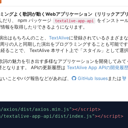
ミングよく歌詞が動くWebアプリケーション（リリックアプ
だり、 npm パッケージ
をインストー
textalive-app-api
グ情報を取得したりできるようになります。
だ演出はもちろんのこと、
TextAlive
に登録されているさまざま
周りの人と同期した演出をプログラミングすることも可能です。
ることで、 TextAlive 本サイト上で「スタイル」として
して音楽と歌詞の魅力を引き出す多様なアプリケーションを開発してみて
となります。 APIの更新履歴は
TextAlive App APIの開発履
に分からないことやバグ報告などがあれば、
GitHub Issues
または
m/axios/dist/axios.min.js
"
>
</
script
>
m/textalive-app-api/dist/index.js
"
>
</
script
>