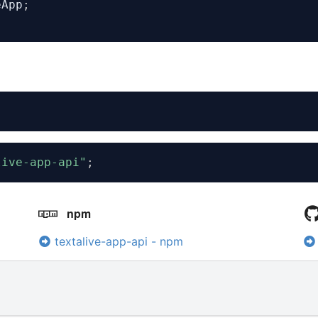
eApp
;
live-app-api"
;
npm
textalive-app-api - npm