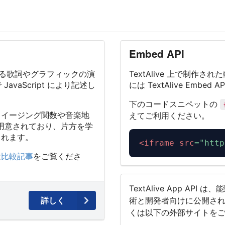
Embed API
る歌詞やグラフィックの演
TextAlive 上で制作
vaScript により記述し
には TextAlive Embed
。
下のコードスニペットの
るイージング関数や音楽地
えてご利用ください。
にも用意されており、片方を学
られます。
<
iframe
src
=
"
http
は
比較記事
をご覧くださ
TextAlive App AP
詳しく
術と開発者向けに公開さ
くは以下の外部サイトを