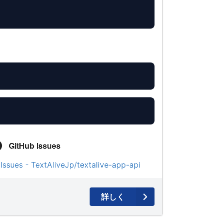
GitHub Issues
Issues - TextAliveJp/textalive-app-api
詳しく