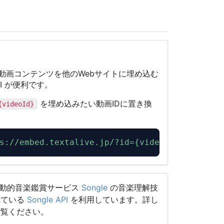
された動画コンテンツを他のWebサイトに埋め込む
 API が便利です。
を埋め込みたい動画IDに置き換
{videoId}
s://embed.textalive.jp/?id={videoId}
"
/>
I は、能動的音楽鑑賞サービス
Songle
の音楽理解技
れている
Songle API
を利用しています。詳し
ご覧ください。