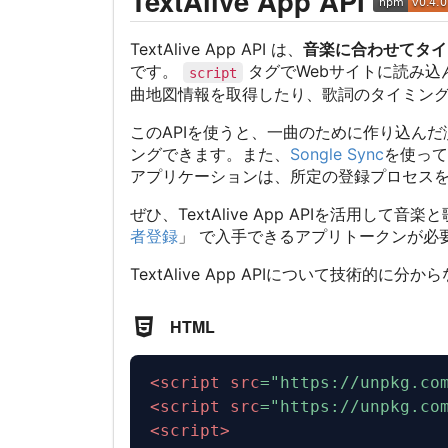
TextAlive App API
TextAlive App API は、
音楽に合わせてタイ
です。
タグでWebサイトに読み込ん
script
曲地図情報を取得したり、歌詞のタイミン
このAPIを使うと、一曲のために作り込ん
ングできます。また、
Songle Sync
を使って
アプリケーションは、所定の登録プロセスを経
ぜひ、TextAlive App APIを活用
者登録
」 で入手できるアプリトークンが必要
TextAlive App APIについて技術的
HTML
<
script
src
=
"
https://unpkg.co
<
script
src
=
"
https://unpkg.co
<
script
>