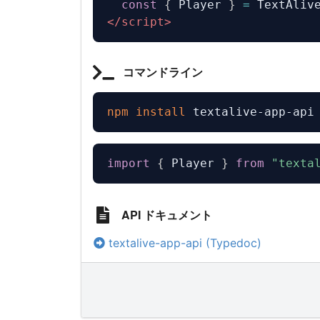
const
{
Player
}
=
TextAliv
</
script
>
コマンドライン
npm
install
 textalive-app-api
import
{
Player
}
from
"texta
API ドキュメント
textalive-app-api (Typedoc)